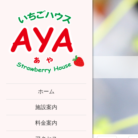
コ
ン
テ
ン
ツ
本
文
へ
ス
キ
ッ
プ
いちごハウス
ホーム
AYA
施設案内
料金案内