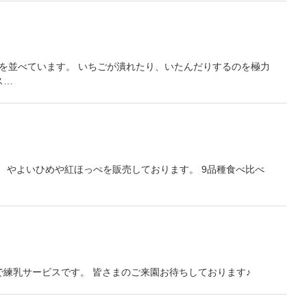
を並べています。 いちごが潰れたり、いたんだりするのを極力
ス…
、やよいひめや紅ほっぺを販売しております。 9品種食べ比べ
料で練乳サービスです。 皆さまのご来園お待ちしております♪