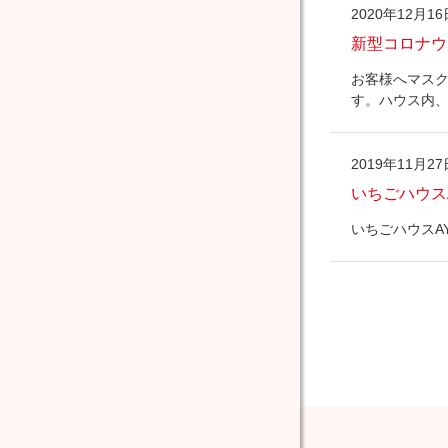
2020年12月16
新型コロナウ
お客様へマス
す。ハウス内
2019年11月27
いちごハウス
いちごハウスA
コ
ペ
ン
ー
テ
ジ
ン
の
ツ
先
本
頭
文
へ