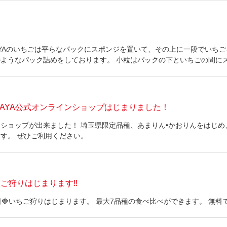
YAのいちごは平らなパックにスポンジを置いて、その上に一段でいちご
ようなパック詰めをしております。 小粒はパックの下といちごの間に
日
AYA公式オンラインショップはじまりました！
ショップが出来ました！ 埼玉県限定品種、あまりん•かおりんをはじめ
す。 ぜひご利用ください。
日
ちご狩りはじまります‼︎
5の日🍓いちご狩りはじまります。 最大7品種の食べ比べができます。 無